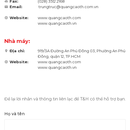
Fax:
(028) 3512 2168
Email:
trungtruc@quangcaoth.com.vn
Website:
www.quangcaoth.com
www.quangcaoth.vn
Nhà máy:
Địa chỉ:
919/3A Đường An Phú Đông 03, Phường An Phú
Đông, quận 12, TP.HCM
Website:
www.quangcaoth.com
www.quangcaoth.vn
Để lại lời nhắn và thông tin liên lạc để T&H có thể hỗ trợ bạn.
Họ và tên