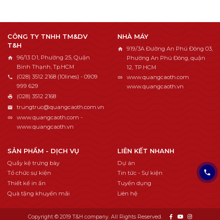
CÔNG TY TNHH TM&DV
NHÀ MÁY
T&H
919/3A Đường An Phú Đông 03,
96/13 D1, Phường 25, Quận
Phường An Phú Đông, quận
Bình Thạnh, Tp.HCM
12, TP.HCM
(028) 3512 2168 (10lines) - 0909
www.quangcaoth.com
999 629
www.quangcaoth.vn
(028) 3512 2168
trungtruc@quangcaoth.com.vn
www.quangcaoth.com -
www.quangcaoth.vn
SẢN PHẨM - DỊCH VỤ
LIÊN KẾT NHANH
Quầy kệ trưng bày
Dự án
Tổ chức sự kiện
Tin tức - Sự kiện
Thiết kế in ấn
Tuyển dụng
Quà tặng khuyến mãi
Liên hệ
Copyright © 2019 T&H company. All Rights Reserved.