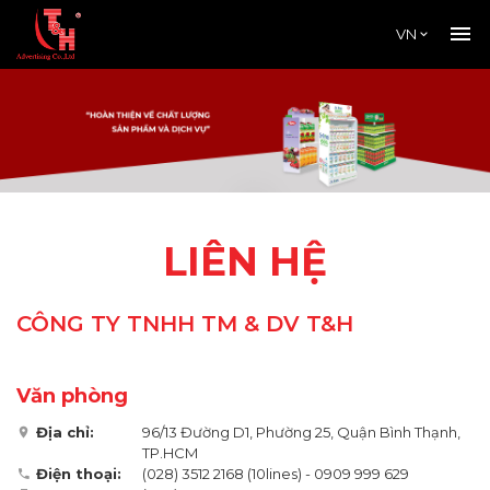
VN
LIÊN HỆ
CÔNG TY TNHH TM & DV T&H
Văn phòng
Địa chỉ:
96/13 Đường D1, Phường 25, Quận Bình Thạnh,
TP.HCM
Điện thoại:
(028) 3512 2168 (10lines)
-
0909 999 629