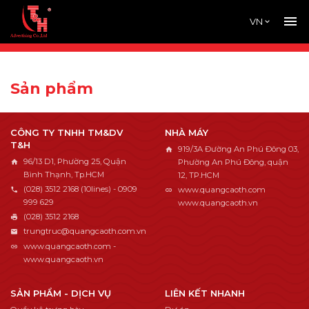
VN
Sản phẩm
CÔNG TY TNHH TM&DV
NHÀ MÁY
T&H
919/3A Đường An Phú Đông 03,
96/13 D1, Phường 25, Quận
Phường An Phú Đông, quận
Bình Thạnh, Tp.HCM
12, TP.HCM
(028) 3512 2168 (10lines) - 0909
www.quangcaoth.com
999 629
www.quangcaoth.vn
(028) 3512 2168
trungtruc@quangcaoth.com.vn
www.quangcaoth.com -
www.quangcaoth.vn
SẢN PHẨM - DỊCH VỤ
LIÊN KẾT NHANH