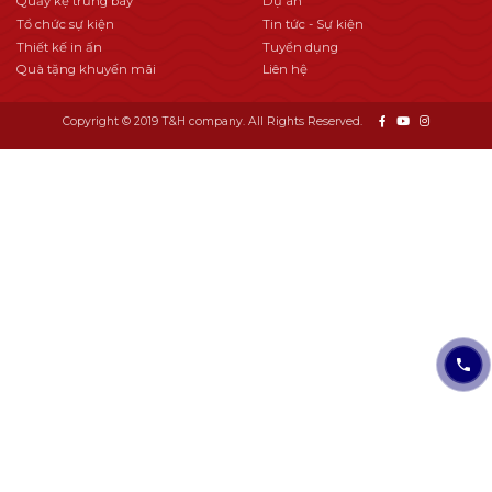
Quầy kệ trưng bày
Dự án
Tổ chức sự kiện
Tin tức - Sự kiện
Thiết kế in ấn
Tuyển dụng
Quà tặng khuyến mãi
Liên hệ
Copyright © 2019 T&H company. All Rights Reserved.