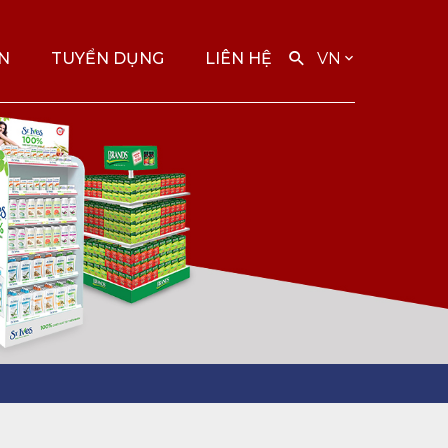
ỆN
TUYỂN DỤNG
LIÊN HỆ
VN