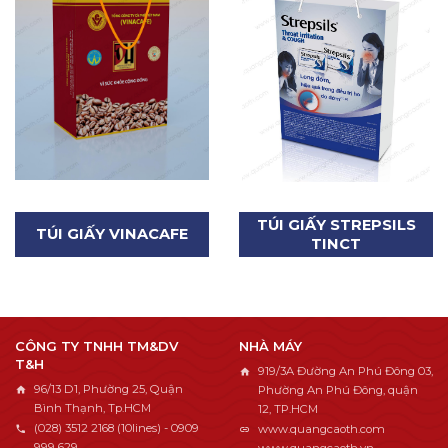
TÚI GIẤY STREPSILS
TÚI GIẤY VINACAFE
TINCT
CÔNG TY TNHH TM&DV
NHÀ MÁY
T&H
919/3A Đường An Phú Đông 03,
96/13 D1, Phường 25, Quận
Phường An Phú Đông, quận
Bình Thạnh, Tp.HCM
12, TP.HCM
(028) 3512 2168 (10lines) - 0909
www.quangcaoth.com
999 629