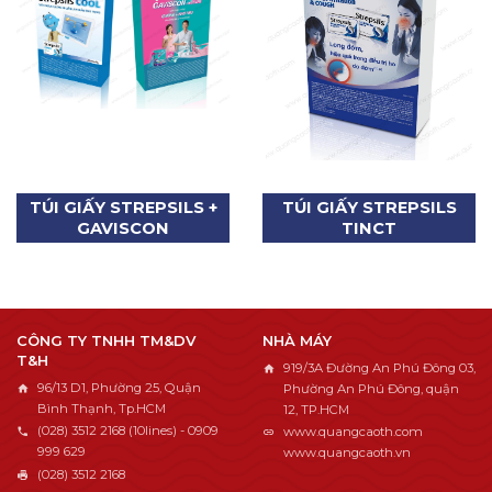
TÚI GIẤY STREPSILS +
TÚI GIẤY STREPSILS
GAVISCON
TINCT
CÔNG TY TNHH TM&DV
NHÀ MÁY
T&H
919/3A Đường An Phú Đông 03,
96/13 D1, Phường 25, Quận
Phường An Phú Đông, quận
Bình Thạnh, Tp.HCM
12, TP.HCM
(028) 3512 2168 (10lines) - 0909
www.quangcaoth.com
999 629
www.quangcaoth.vn
(028) 3512 2168